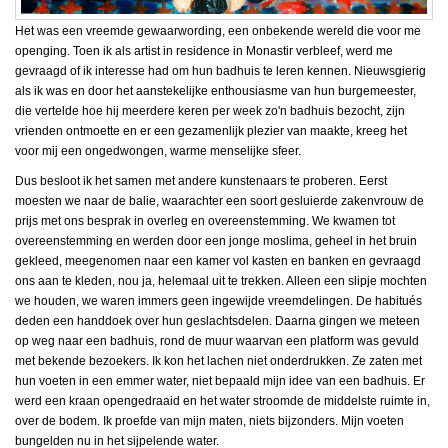
Het was een vreemde gewaarwording, een onbekende wereld die voor me
openging. Toen ik als artist in residence in Monastir verbleef, werd me
gevraagd of ik interesse had om hun badhuis te leren kennen. Nieuwsgierig
als ik was en door het aanstekelijke enthousiasme van hun burgemeester,
die vertelde hoe hij meerdere keren per week zo'n badhuis bezocht, zijn
vrienden ontmoette en er een gezamenlijk plezier van maakte, kreeg het
voor mij een ongedwongen, warme menselijke sfeer.
Dus besloot ik het samen met andere kunstenaars te proberen. Eerst
moesten we naar de balie, waarachter een soort gesluierde zakenvrouw de
prijs met ons besprak in overleg en overeenstemming. We kwamen tot
overeenstemming en werden door een jonge moslima, geheel in het bruin
gekleed, meegenomen naar een kamer vol kasten en banken en gevraagd
ons aan te kleden, nou ja, helemaal uit te trekken. Alleen een slipje mochten
we houden, we waren immers geen ingewijde vreemdelingen. De habitués
deden een handdoek over hun geslachtsdelen. Daarna gingen we meteen
op weg naar een badhuis, rond de muur waarvan een platform was gevuld
met bekende bezoekers. Ik kon het lachen niet onderdrukken. Ze zaten met
hun voeten in een emmer water, niet bepaald mijn idee van een badhuis. Er
werd een kraan opengedraaid en het water stroomde de middelste ruimte in,
over de bodem. Ik proefde van mijn maten, niets bijzonders. Mijn voeten
bungelden nu in het sijpelende water.