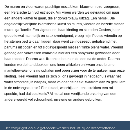
De muren en vloer waren prachtige mozaïeken, blauw en roze, zeegroen,
een Perzische tuin vol esthetiek. Vrij vroeg werden we gevraagd om naar
een andere kamer te gaan, die er donkerblauw uitzag. Een hemel. Die
ongelooflijk verfijnde islamitische kunst op muren, vloeren en bezette stenen
muren gaf koelte. Een zigeunerin, haar kleding en sieraden Oosters, haar
greep ietwat mannelijk en strak overtuigend, vroeg mijn Poolse vriendin op
het stenen bed te gaan liggen, daar werd ze ingezeept, gebalsemd met
parfums uit potten en tot slot afgespoeld met een flinke plens water. Vreemd
genoeg een volwassen vrouw die hier als een baby werd gewassen door
haar moeder. Daarna was ik aan de beurt en de een na de ander. Daarna
konden we de handdoek om ons heen wikkelen en kwam onze bruine
mantelbewaker ons nu ophalen met open vizier voor de terugkeer naar onze
kleding. Heel vreemd had ze zich bij ons gevoegd in het badhuis waar het
water stroomde, in badpak, maar voldoende naakt. Waarom dan zo gesluierd
in de ontvangstruimte? Een ritueel, waarbij aan- en uittrekken een rol
speelde, had dat betekenis? Al met al een verrijkende ervaring van een
andere wereld vol schoonheid, mysterie en andere gebruiken.
Het copyright op alle getoonde werken berust bij de desbetreffende