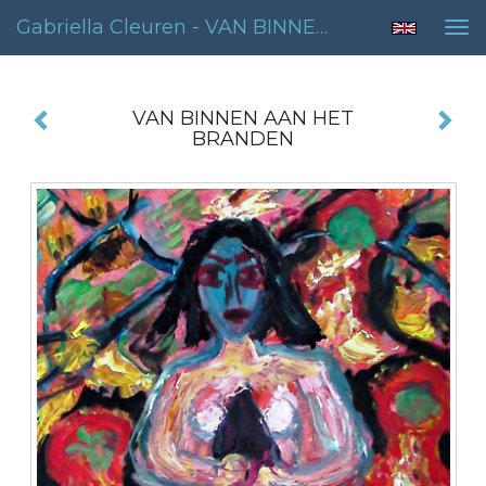
Gabriella Cleuren - VAN BINNEN AAN HET BRANDEN
Tog
nav
VAN BINNEN AAN HET
BRANDEN