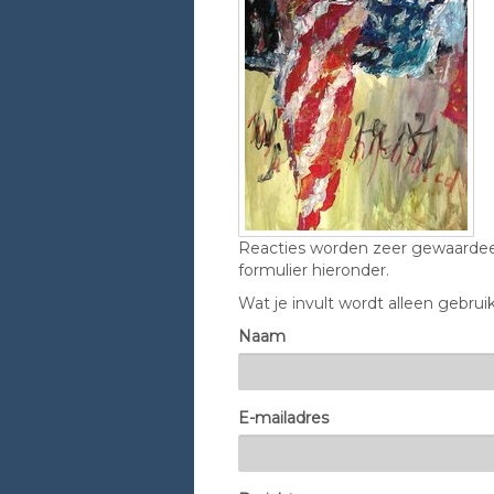
Reacties worden zeer gewaardeer
formulier hieronder.
Wat je invult wordt alleen gebruik
Naam
E-mailadres