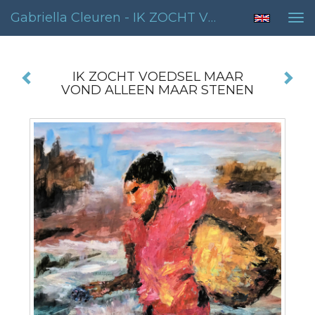
Gabriella Cleuren - IK ZOCHT VOEDSEL MAAR VOND ALLEEN MAAR STENEN
Tog
nav
IK ZOCHT VOEDSEL MAAR
VOND ALLEEN MAAR STENEN