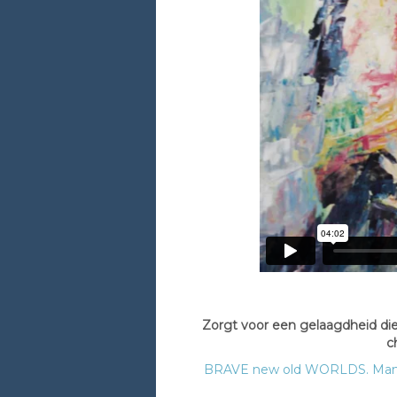
Zorgt voor een gelaagdheid die
c
BRAVE new old WORLDS. Manifes