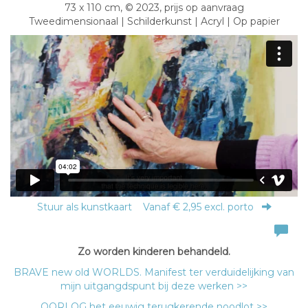
73 x 110 cm, © 2023, prijs op aanvraag
Tweedimensionaal | Schilderkunst | Acryl | Op papier
Stuur als kunstkaart
Vanaf € 2,95 excl. porto
Zo worden kinderen behandeld.
BRAVE new old WORLDS. Manifest ter verduidelijking van
mijn uitgangdspunt bij deze werken >>
OORLOG het eeuwig terugkerende noodlot >>