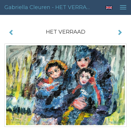
Gabriella Cleuren - HET VERRAAD
Tog
nav
HET VERRAAD