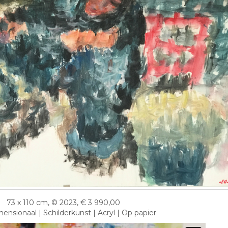
73 x 110 cm, © 2023, € 3 990,00
nsionaal | Schilderkunst | Acryl | Op papier