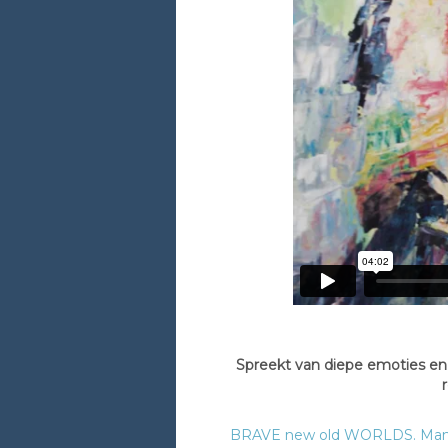
Spreekt van diepe emoties en d
BRAVE new old WORLDS. Manifes